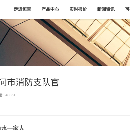
走进恒吉
产品中心
实时报价
新闻资讯
可
问市消防支队官
量：40361
鱼水一家人