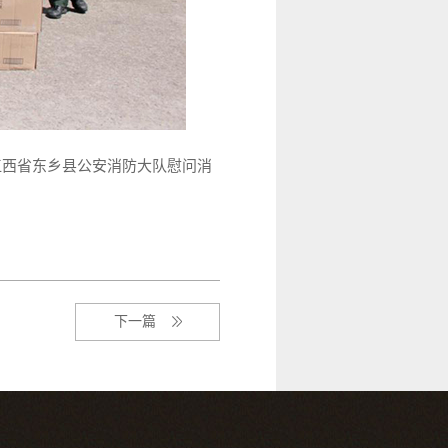
江西省东乡县公安消防大队慰问消
下一篇