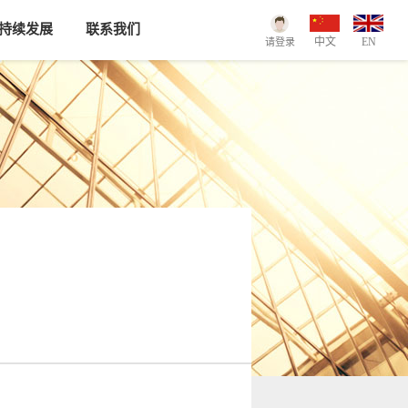
持续发展
联系我们
中文
EN
请登录
\注册