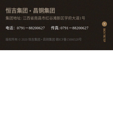
恒吉集团 • 昌铜集团
集团地址: 江西省南昌市红谷滩新区学府大道1号
电话：0791－88200627 传真: 0791－88200627
版权所有 © 2020 恒吉集团 • 昌铜集团
赣ICP备15006528号