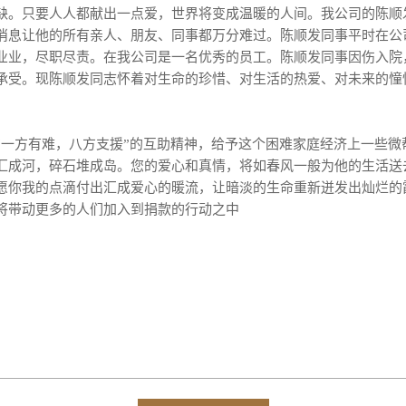
缺。只要人人都献出一点爱，世界将变成温暖的人间。
我公司的陈顺
消息让他的所有亲人、朋友、同事都万分难过。陈顺发同事平时在公
业业，尽职尽责。在我公司是一名优秀的员工。陈顺发同事因伤入院
承受。现陈顺发同志怀着对生命的珍惜、对生活的热爱、对未来的憧
方有难，八方支援”的互助精神，给予这个困难家庭经济上一些微
汇成河，碎石堆成岛。您的爱心和真情，将如春风一般为他的生活送
愿你我的点滴付出汇成爱心的暖流，让暗淡的生命重新迸发出灿烂的
将带动更多的人们加入到捐款的行动之中
恒
2015