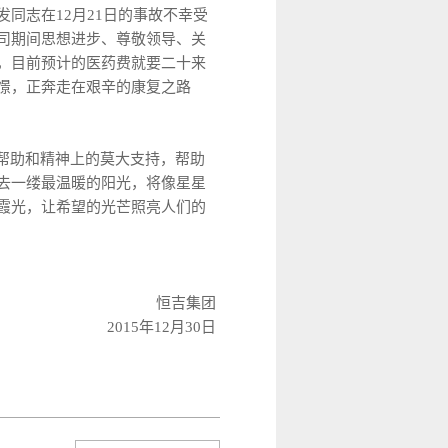
发同志在12月21日的事故不幸受
司期间思想进步、尊敬领导、关
，目前预计的医药费就要二十来
憬，正奔走在艰辛的康复之路
帮助和精神上的莫大支持，帮助
去一缕最温暖的阳光，将像星星
霞光，让希望的光芒照亮人们的
吉集团
年12月30日