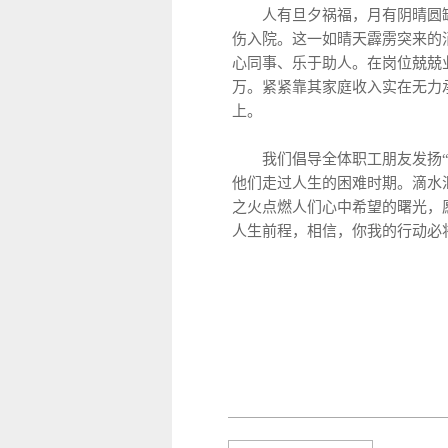
人有旦夕祸福，月有阴晴圆
伤入院。这一如晴天霹雳突来的
心同事、乐于助人。在岗位兢兢
万。紧紧靠其家庭收入实在无力
上。
我们倡导全体职工朋友发扬“一
他们走过人生的困难时期。滴水
之火点燃人们心中希望的曙光，
人生前程，相信，你我的行动必