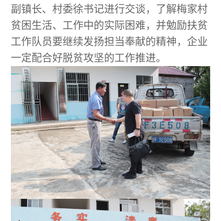
副镇长、村委徐书记
进行交谈，了解
梅家
村
贫困
生活、工作中的实际困难，并勉励扶贫
工作队员要继续发扬担当奉献的精神，
企业
一定
配合好脱贫攻坚的工作推进。