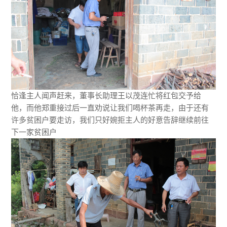
恰逢主人闻声赶来，董事长助理王以茂连忙将红包交予给
他，而他郑重接过后一直劝说让我们喝杯茶再走，由于还有
许多贫困户要走访，我们只好婉拒主人的好意告辞继续前往
下一家贫困户