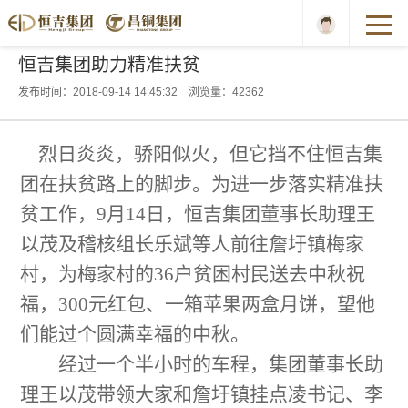
恒吉集团助力精准扶贫
发布时间：2018-09-14 14:45:32 浏览量：42362
烈日炎炎，骄阳似火，但它挡不住
恒吉集
团
在扶贫路上的脚步。为进一步落实精准扶
贫工作，
9
月
14
日，
恒吉集团董事长助理王
以茂及稽核组长乐斌等人
前往
詹圩镇梅家
村，
为梅家村的36户贫困村民送去中秋祝
福，
300
元红包、一箱苹果两盒月饼，望他
们能过个圆满幸福的中秋。
经过一个半小时的车程，
集团董事长助
理王以茂
带领大家和
詹圩镇挂点凌书记、李