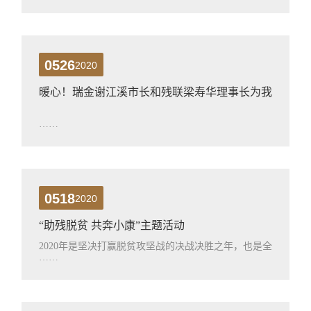
0526
2020
暖心！瑞金谢江溪市长和残联梁寿华理事长为我
司残疾人送爱心礼品
……
0518
2020
“助残脱贫 共奔小康”主题活动
2020年是坚决打赢脱贫攻坚战的决战决胜之年，也是全
……
面建成小康社会和“十三五”规划的收官之年。5月17日是
第三十次全国助残日，恒吉集团在区残联的领导下，组
织了一场主题为：“助残脱贫 决胜小康”活动。我们在东
乡区残疾人联合协会的指导下认真组织开展全国助残日