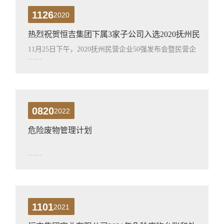
1126
2020
热烈祝贺恒吉集团下属3家子公司入选2020抚州民
营企业50强
11月25日下午，2020抚州民营企业50强发布会暨民营企
……
业抗疫表彰大会在市委党校报告厅举行。会上宣读了
“2020抚州民营企业50强”名单。
0820
2022
危险废物管理计划
……
1101
2021